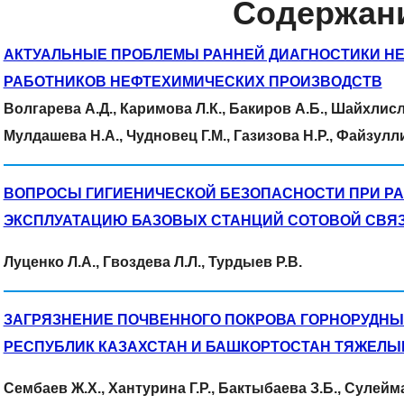
Содержан
АКТУАЛЬНЫЕ ПРОБЛЕМЫ РАННЕЙ ДИАГНОСТИКИ НЕ
РАБОТНИКОВ НЕФТЕХИМИЧЕСКИХ ПРОИЗВОДСТВ
Волгарева А.Д., Каримова Л.К., Бакиров А.Б., Шайхлисла
Мулдашева Н.А., Чудновец Г.М., Газизова Н.Р., Файзулли
ВОПРОСЫ ГИГИЕНИЧЕСКОЙ БЕЗОПАСНОСТИ ПРИ РА
ЭКСПЛУАТАЦИЮ БАЗОВЫХ СТАНЦИЙ СОТОВОЙ СВЯ
Луценко Л.А., Гвоздева Л.Л., Турдыев Р.В.
ЗАГРЯЗНЕНИЕ ПОЧВЕННОГО ПОКРОВА ГОРНОРУДНЫ
РЕСПУБЛИК КАЗАХСТАН И БАШКОРТОСТАН ТЯЖЕЛЫ
Сембаев Ж.Х., Хантурина Г.Р., Бактыбаева З.Б., Сулейман