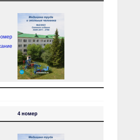
номер
жание
4 номер