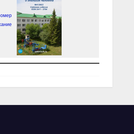
номер
жание